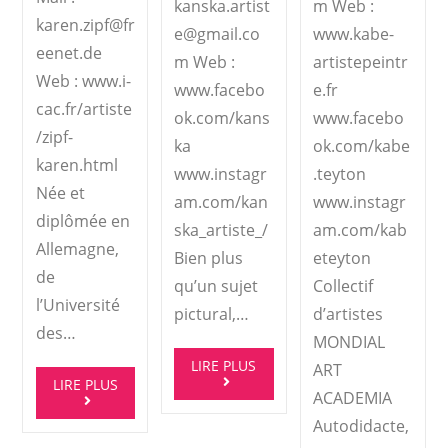
kanska.artist
m Web :
karen.zipf@fr
e@gmail.co
www.kabe-
eenet.de
m Web :
artistepeintr
Web : www.i-
www.facebo
e.fr
cac.fr/artiste
ok.com/kans
www.facebo
/zipf-
ka
ok.com/kabe
karen.html
www.instagr
.teyton
Née et
am.com/kan
www.instagr
diplômée en
ska_artiste_/
am.com/kab
Allemagne,
Bien plus
eteyton
de
qu’un sujet
Collectif
l’Université
pictural,…
d’artistes
des…
MONDIAL
LIRE PLUS
ART
LIRE PLUS
ACADEMIA
Autodidacte,