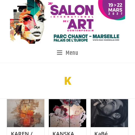
Menu
K
KAREN /
KANSKA
KaBé