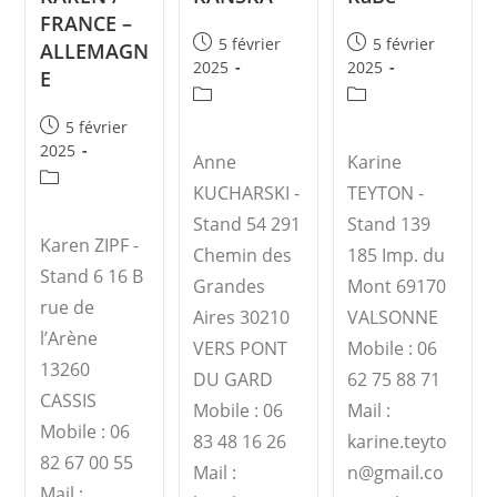
FRANCE –
5 février
5 février
ALLEMAGN
2025
2025
E
5 février
2025
Anne
Karine
KUCHARSKI -
TEYTON -
Stand 54 291
Stand 139
Karen ZIPF -
Chemin des
185 Imp. du
Stand 6 16 B
Grandes
Mont 69170
rue de
Aires 30210
VALSONNE
l’Arène
VERS PONT
Mobile : 06
13260
DU GARD
62 75 88 71
CASSIS
Mobile : 06
Mail :
Mobile : 06
83 48 16 26
karine.teyto
82 67 00 55
Mail :
n@gmail.co
Mail :